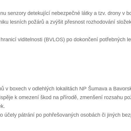
rénu senzory detekující nebezpečné látky a tzv. drony v b
vzniku lesních požárů a zvýšit přesnost rozhodování slo
ranicí viditelnosti (BVLOS) po dokončení potřebných leg
nů v boxech v odlehlých lokalitách NP Šumava a Bavorsk
spěje k omezení škod na přírodě, zmenšení rozsahu požá
ek.
pro účely pátrání po pohřešovaných osobách či jiných be