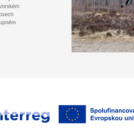
avorském
boxech
stupném