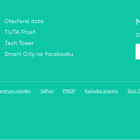
Otevřená data
TUTA Plzeň
Zí
Tech Tower
E-
m
Smart City na facebooku
a
*
entrum robotiky
SitPort
PMDP
Karkulka sharing
Tech 