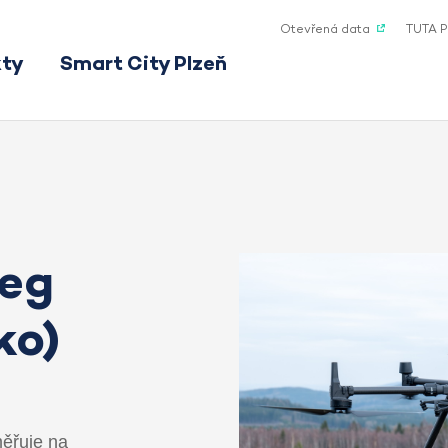
Otevřená data
TUTA P
kty
Smart City Plzeň
reg
ko)
měřuje na