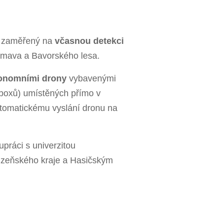
ekt zaměřený na
včasnou detekci
umava a Bavorského lesa.
onomními drony
vybavenými
 boxů) umístěných přímo v
tomatickému vyslání dronu na
upráci s univerzitou
zeňského kraje a Hasičským