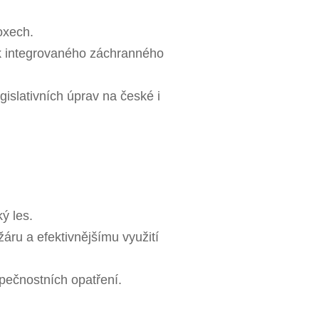
oxech.
žek integrovaného záchranného
islativních úprav na české i
ý les.
ru a efektivnějšímu využití
zpečnostních opatření.