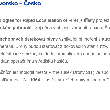
ogies for Rapid Localisation of Fire
) je tříletý proj
rském pohraničí
, zejména v oblasti Národního parku Š
 schopných detekovat plyny
vznikající při hoření s
aut
rami. Drony budou startovat z dokovacích stanic (tzv.
elé situace senzory dojde k automatickému nebo poloau
 data operačnímu středisku hasičů.
ačních technologií města Plzně (úsek Drony SIT) ve spol
ralDrones UG a KI64, Hasičským záchranným sborem Pl