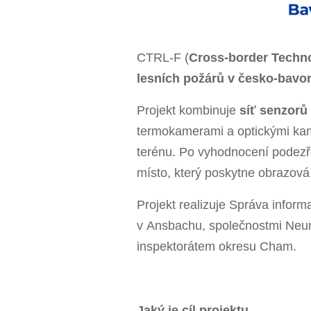
CTRL-F (
Cross-border Technol
lesních požárů
v česko-bavo
Projekt kombinuje
síť senzorů
termokamerami a optickými kame
terénu. Po vyhodnocení podezř
místo, který poskytne obrazová
Projekt realizuje Správa inform
v Ansbachu, společnostmi Neu
inspektorátem okresu Cham.
Jaký je cíl projektu