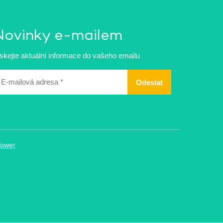
Novinky e-mailem
skejte aktuální informace do vašeho emailu
ailová
dresa
Tower