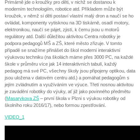
Primárně jde o kroužky pro děti, v nichž se dostanou k
moderním technologiím, robotice atd. Příkladem může být
kroužek, v němž si děti postaví vlastní malý dron a naučí se ho
ovládat, komponenty vytisknou na 3D tiskárně, osadí motory,
elektronikou, naučí se pájet, zjistí, k čemu jsou u motorů
regulátory atd. Další důležitou aktivitou Centra robotiky je
podpora pedagogů MŠ a ZŠ, které město zřizuje. V tomto
případě se snažíme přinášet do škol moderní interaktivní
výukovou techniku (na školách máme přes 3000 PC, na každé
škole v průměru více jak 14 interaktivních tabulí, každý
pedagog má své PC, všechny školy jsou připojeny optikou, data
jsou uložena v datovém centru atd.) a pomáhat pedagogům s
jejím zvládnutím a využíváním ve výuce. Třetí nosnou aktivitou
je zavádění robotiky do výuky, ať již jako povinného předmětu
(
Masarykova ZŠ
– první škola v Plzni s výukou robotiky od
školního roku 2016/17), nebo formou zpestřování.
VIDEO_1