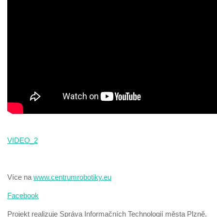
VIDEO_2
Více na
www.centrumrobotiky.eu
Facebook
Projekt realizuje Správa Informačních Technologií města Plzně.