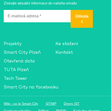
Získejte aktuální informace do vašeho emailu
E-
mailová
adresa
*
Projekty
Ke stažení
Smart City Plzeň
Kontakt
Otevřená data
TUTA Plzeň
Tech Tower
Smart City na facebooku
Wiki - co je Smart City
SITMP
Drony SIT
Centrum robotiky
SitPort
PMDP
Karkulka sharing